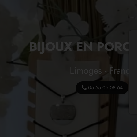
BIJOUX EN PORC
Limoges - France
05 55 06 08 64